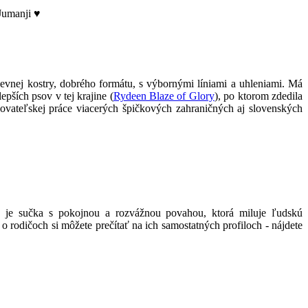
, Jumanji
♥
, pevnej kostry, dobrého formátu, s výbornými líniami a uhleniami. Má
pších psov v tej krajine (
Rydeen Blaze of Glory
), po ktorom zdedila
vateľskej práce viacerých špičkových zahraničných aj slovenských
 je
sučka s pokojnou a rozvážnou povahou, ktorá miluje ľudskú
o rodičoch si môžete prečítať na ich samostatných profiloch - nájdete