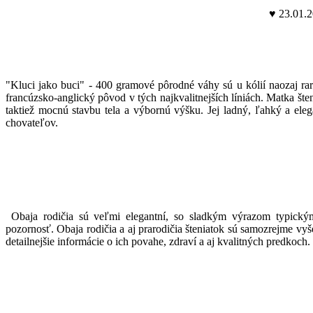
♥
23.01.2
"Kluci jako buci" - 400 gramové pôrodné váhy sú u kólií naozaj rar
francúzsko-anglický pôvod v tých najkvalitnejších líniách. Matka šte
taktiež mocnú stavbu tela a výbornú výšku. Jej ladný, ľahký a ele
chovateľov.
Obaja rodičia sú veľmi elegantní, so sladkým výrazom typick
pozornosť.
Obaja rodičia a aj prarodičia šteniatok sú samozrejme vyš
detailnejšie informácie o ich povahe, zdraví a aj kvalitných predkoch.