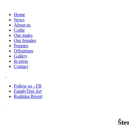
Home
News
About us
Collie
Our males
Our females
Puppies
Offsprings
Gallery
In press
Contact
.
Follow us - FB
FamilyTree Art
Rodinka Resort
.
Šte