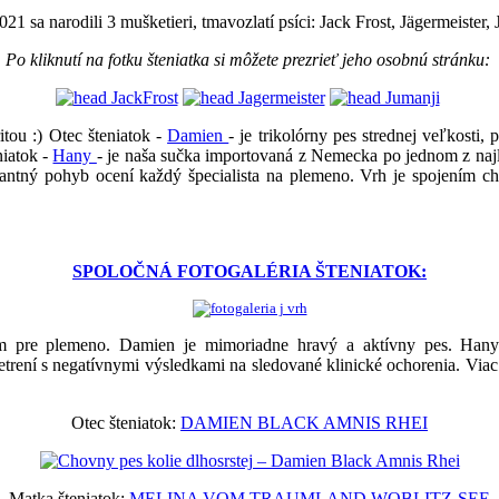
021 sa n
arodili 3 mušketieri, tmavozlatí psíci: Jack Frost, Jägermeister
Po kliknutí na fotku šteniatka si môžete prezrieť jeho osobnú stránku:
itou :)
Otec šteniatok -
Damien
- je trikolórny pes strednej veľkosti
niatok -
Hany
- je naša sučka importovaná z Nemecka po jednom z najle
gantný pohyb ocení každý špecialista na plemeno. Vrh je
spojením cho
SPOLOČNÁ FOTOGALÉRIA ŠTENIATOK:
ým pre plemeno. Damien je mimoriadne hravý a aktívny pes. Hany
etrení s negatívnymi výsledkami na sledované klinické ochorenia. Viac 
Otec šteniatok:
DAMIEN BLACK AMNIS RHEI
Matka šteniatok:
MELINA VOM TRAUMLAND WOBLITZ-SEE