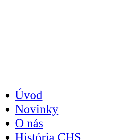
Úvod
Novinky
O nás
História CHS