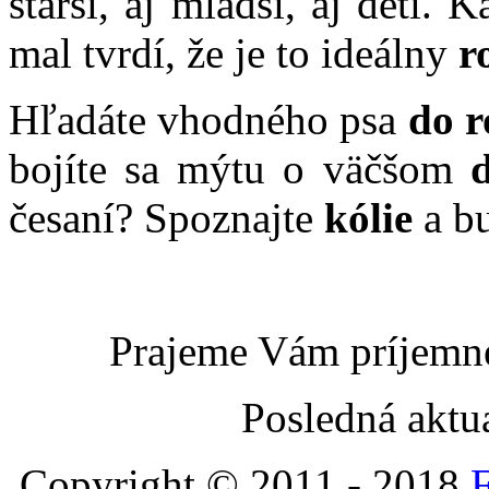
starší, aj mladší, aj deti. 
mal tvrdí, že je to ideálny
r
Hľadáte vhodného psa
do r
bojíte sa mýtu o väčšom
česaní? Spoznajte
kólie
a bu
Prajeme Vám príjemné
Posledná aktu
Copyright © 2011 - 2018
F