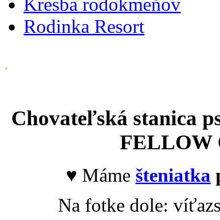
Kresba rodokmeňov
Rodinka Resort
.
Chovateľská stanica p
FELLOW 
♥ Máme
šteniatka
p
Na fotke dole: víťaz