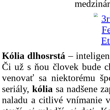
medzinár
Kólia dlhosrstá
– inteligen
Či už s ňou človek bude ch
venovať sa niektorému špo
seriály,
kólia
sa nadšene zap
naladu a citlivé vnímanie 