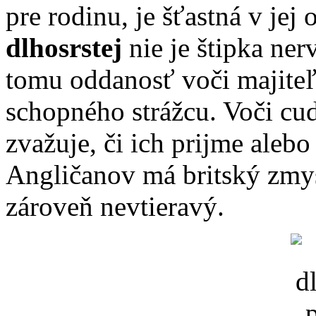
pre rodinu, je šťastná v jej
dlhosrstej
nie je štipka nerv
tomu oddanosť voči majiteľo
schopného strážcu. Voči cu
zvažuje, či ich prijme aleb
Angličanov má britský zmys
zároveň nevtieravý.