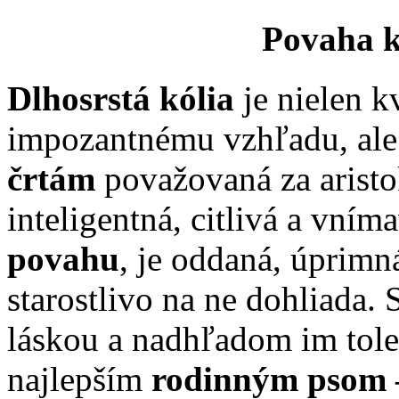
Povaha kó
Dlhosrstá kólia
je nielen k
impozantnému vzhľadu, ale
črtám
považovaná za arist
inteligentná, citlivá a vní
povahu
, je oddaná, úprimn
starostlivo na ne dohliada.
láskou a nadhľadom im tole
najlepším
rodinným psom –