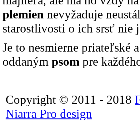
majiteľa, ale má ho vždy na
plemien
nevyžaduje neustál
starostlivosti o ich srsť nie
Je to nesmierne priateľské 
oddaným
psom
pre každého,
Copyright © 2011 - 2018
F
Niarra Pro design