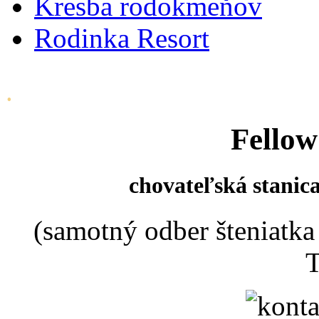
Kresba rodokmeňov
Rodinka Resort
.
Fellow
chovateľská stanica
(samotný odber šteniatka
T