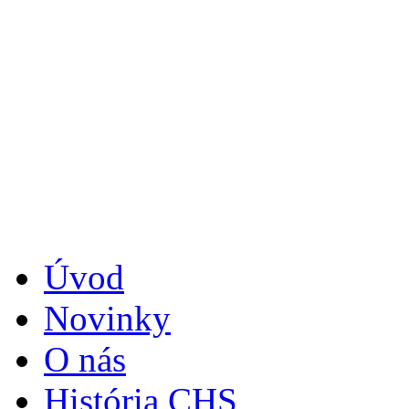
Úvod
Novinky
O nás
História CHS