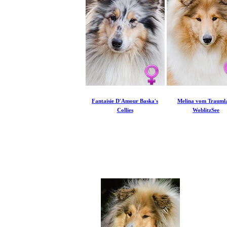
'
'
Fantaisie D
Amour Baska
s
Melina vom Trauml
Collies
WoblitzSee