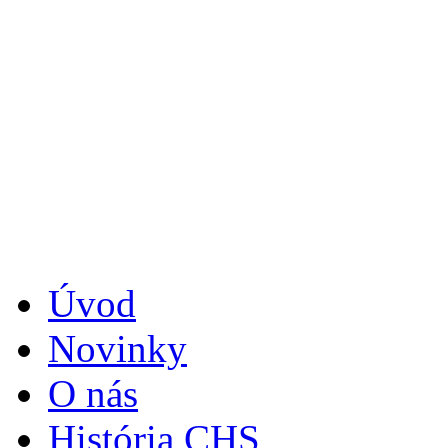
Úvod
Novinky
O nás
História CHS