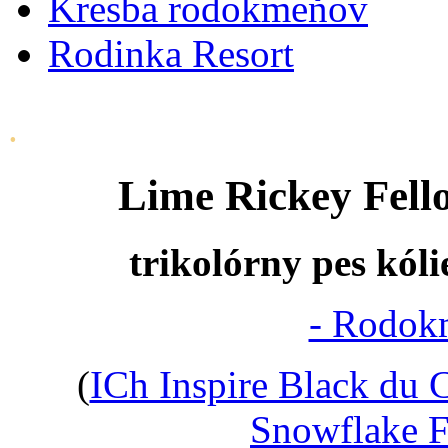
Kresba rodokmeňov
Rodinka Resort
.
Lime Rickey Fell
trikolórny pes kóli
- Rodok
(
ICh Inspire Black du 
Snowflake F