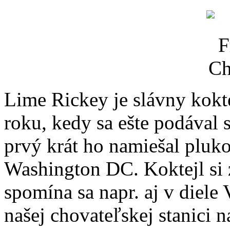
Lime Rickey je slávny kokte
roku, kedy sa ešte podával 
prvý krát ho namiešal pluk
Washington DC. Koktejl si z
spomína sa napr. aj v diele
našej chovateľskej stanici n