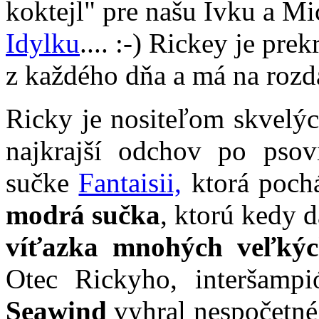
koktejl" pre našu Ivku a Mi
Idylku
.... :-) Rickey je pre
z každého dňa a má na rozd
Ricky je nositeľom skvelýc
najkrajší odchov po psov
sučke
Fantaisii,
ktorá poch
modrá sučka
, ktorú kedy 
víťazka mnohých veľkýc
Otec Rickyho, interšamp
Seawind
v
yhral nespočetn