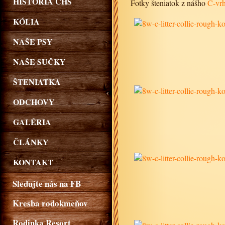
HISTÓRIA CHS
Fotky šteniatok z nášho
C-vr
KÓLIA
NAŠE PSY
NAŠE SUČKY
ŠTENIATKA
ODCHOVY
GALÉRIA
ČLÁNKY
KONTAKT
Sledujte nás na FB
Kresba rodokmeňov
Rodinka Resort