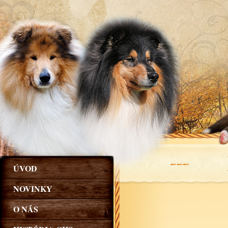
ÚVOD
.
NOVINKY
O NÁS