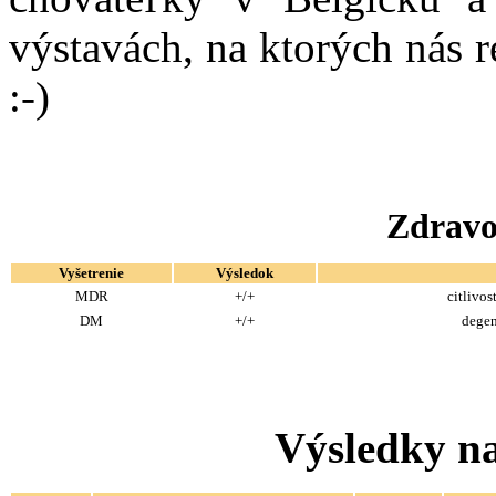
výstavách, na ktorých nás 
:-)
Zdravo
Vyšetrenie
Výsledok
MDR
+/+
citlivos
DM
+/+
degen
Výsledky na