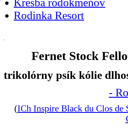
Kresba rodokmeňov
Rodinka Resort
.
Fernet Stock Fell
trikolórny psík kólie dlh
- R
(
ICh Inspire Black du Clos de