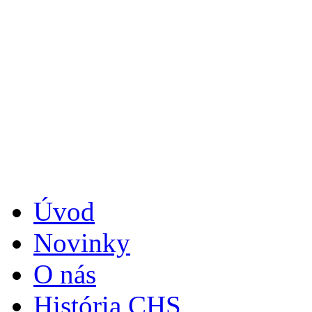
Úvod
Novinky
O nás
História CHS