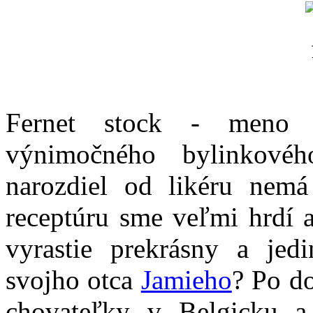
Fernet stock - meno 
výnimočného bylinkovéh
narozdiel od likéru nemá
receptúru sme veľmi hrdí a
vyrastie prekrásny a jed
svojho otca
Jamieho
? Po d
chovateľky v Belgicku a