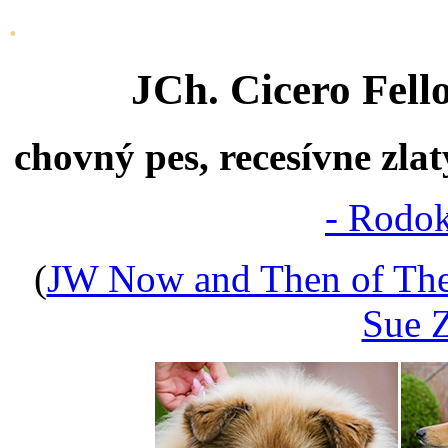
.
JCh. Cicero Fell
chovný pes, recesívne zla
- Rodok
(
JW Now and Then of The
Sue Z