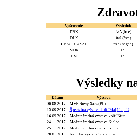
Zdravot
Vyšetrenie
Výsledok
DBK
A/A (free)
DLK
0/0 (free)
CEA/PRA/KAT
free (negat.)
MDR
+/+
DM
+/+
Výsledky na
Dátum
Výstava
06.08.2017
MVP Nowy Sacz (PL)
15.09.2017
Špeciálna výstava kólií Malý Lapáš
16.09.2017
Medzinárodná výstava kólií Nitra
24.11.2017
Medzinárodná výstava Kielce
25.11.2017
Medzinárodná výstava Kielce
28.01.2018
Národná výstava Sosnowiec