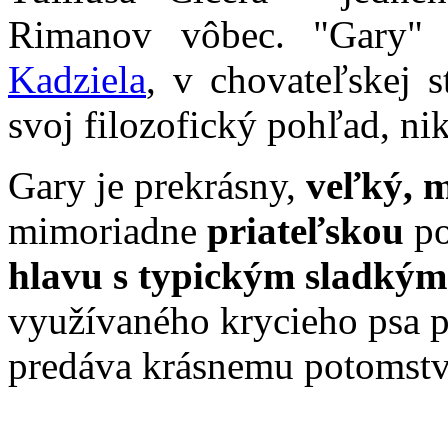
Rimanov vôbec. "Gary"
Kadziela
, v chovateľskej 
svoj filozofický pohľad, ni
Gary je prekrásny,
veľký, 
mimoriadne
priateľskou
po
hlavu s typickým sladký
využívaného krycieho psa pa
predáva krásnemu potomstv