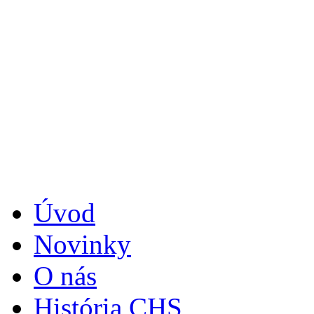
Úvod
Novinky
O nás
História CHS