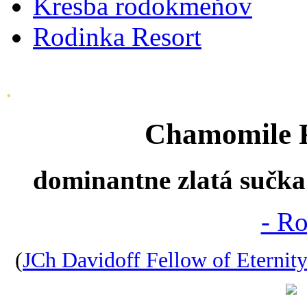
Kresba rodokmeňov
Rodinka Resort
.
Chamomile F
dominantne zlatá sučka 
- R
(
JCh Davidoff Fellow of Eternit