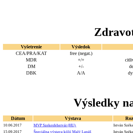
Zdravot
Vyšetrenie
Výsledok
CEA/PRA/KAT
free (negat.)
MDR
+/+
citl
DM
+/-
d
DBK
A/A
dy
Výsledky na
Dátum
Výstava
Roz
10.06.2017
MVP Szekesfehervár (HU)
István Szék
15.09.2017
Špeciálna výstava kólií Malý Lapáš
István Szék