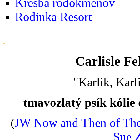
Kresba rodokmeňov
Rodinka Resort
.
Carlisle Fe
"Karlik, Karl
tmavozlatý psík kólie 
(
JW Now and Then of The
Sue Z