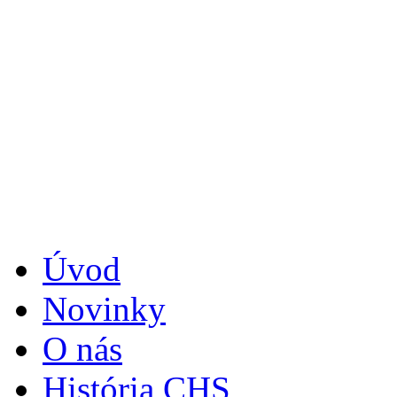
Úvod
Novinky
O nás
História CHS