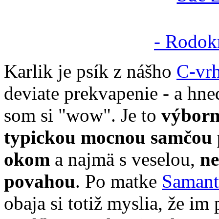
- Rodok
Karlik je psík z nášho
C-vr
deviate prekvapenie - a hn
som si "wow". Je to
výborn
typickou mocnou samčou
okom
a najmä s veselou,
ne
povahou
. Po matke
Samant
obaja si totiž myslia, že im 