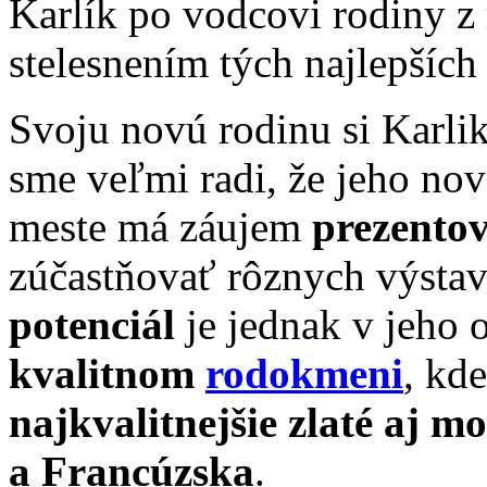
Karlík po vodcovi rodiny z
stelesnením tých najlepších 
Svoju novú rodinu si Karlik
sme veľmi radi, že jeho no
meste má záujem
prezento
zúčastňovať rôznych výstav
potenciál
je jednak v jeho 
kvalitnom
rodokmeni
, kde
najkvalitnejšie zlaté aj m
a Francúzska
.