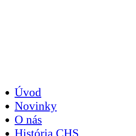
Úvod
Novinky
O nás
História CHS