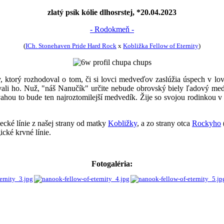
zlatý psík kólie dlhosrstej, *20.04.2023
- Rodokmeň -
(
ICh. Stonehaven Pride Hard Rock
x
Kobližka Fellow of Eternity
)
orý rozhodoval o tom, či si lovci medveďov zaslúžia úspech v love, 
vali ho. Nuž, "náš Nanučík" určite nebude obrovský biely ľadový med
u to bude ten najroztomilejší medvedík. Žije so svojou rodinkou v Ni
ecké línie z našej strany od matky
Kobližky
, a zo strany otca
Rockyho
ické krvné línie.
Fotogaléria: