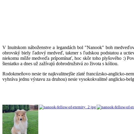
V Inuitskom náboženstve a legandách bol "Nanook" boh medveďov, kt
obrovský biely ľadový medveď, takmer s ľudskou podstatou a uctie
niekomu môže medveďa prípomínať, hoc skôr toho plyšového :) Povaho
šteniatko a dnes už zažívajú dobrodružstvá zo života s kóliou.
Rodokmeňovo nesie tie najkvalitnejšie zlaté francúzsko-anglicko-nem
vyhráva jednu výstavu za druhou) nesie vysokokvalitné anglicko-belg