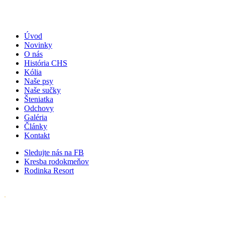
Úvod
Novinky
O nás
História CHS
Kólia
Naše psy
Naše sučky
Šteniatka
Odchovy
Galéria
Články
Kontakt
Sledujte nás na FB
Kresba rodokmeňov
Rodinka Resort
.