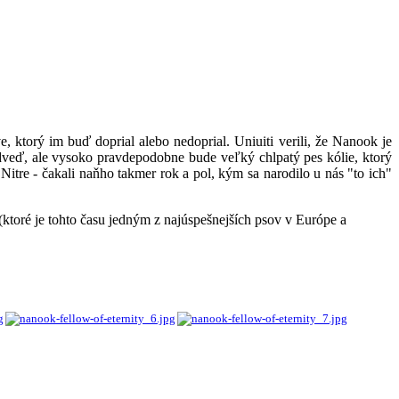
ktorý im buď doprial alebo nedoprial. Uniuiti verili, že Nanook je
veď, ale vysoko pravdepodobne bude veľký chlpatý pes kólie, ktorý
tre - čakali naňho takmer rok a pol, kým sa narodilo u nás "to ich"
(ktoré je tohto času jedným z najúspešnejších psov v Európe a