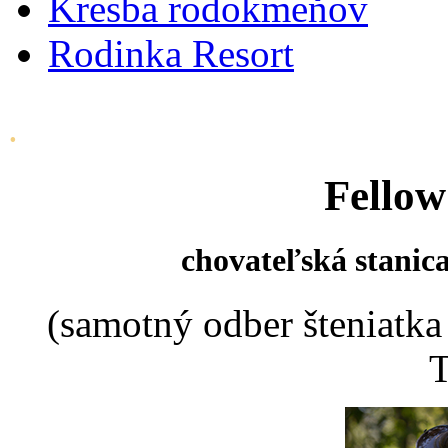
Kresba rodokmeňov
Rodinka Resort
.
Fellow
chovateľská stanica
(samotný odber šteniatka
T