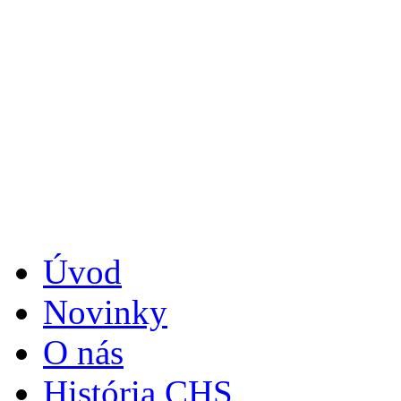
Úvod
Novinky
O nás
História CHS