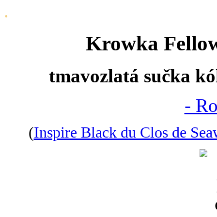
.
Krowka Fellow
tmavozlatá sučka kól
- R
(
Inspire Black du Clos de Se