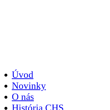
Úvod
Novinky
O nás
História CHS