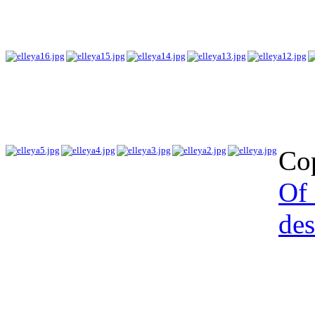
Co
Of 
des