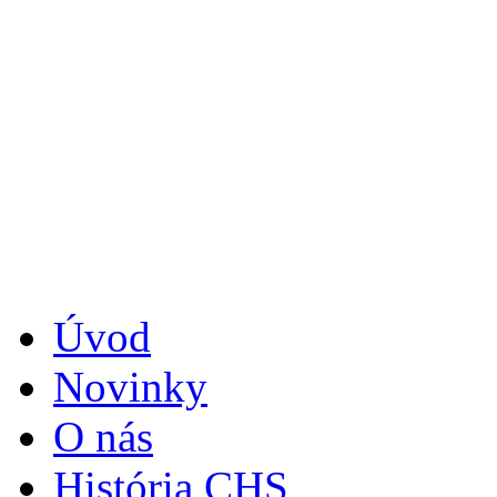
Úvod
Novinky
O nás
História CHS