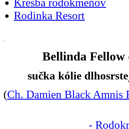
Kresba rodokmeňov
Rodinka Resort
.
Bellinda Fellow
sučka kólie dlhosrst
(
Ch. Damien Black Amnis 
- Rodokm